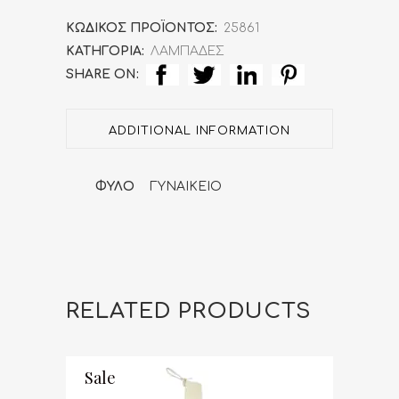
-
ΚΩΔΙΚΌΣ ΠΡΟΪΌΝΤΟΣ:
25861
ΚΑΤΗΓΟΡΊΑ:
ΛΑΜΠΑΔΕΣ
Γυναικείο
SHARE ON:
Τιρκουάζ
βραχιόλι
ADDITIONAL INFORMATION
με
ΦΥΛΟ
ΓΥΝΑΙΚΕΙΟ
Ματάκι
(Silver
925º
Plated
RELATED PRODUCTS
K14)
quantity
Sale