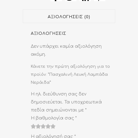
quantity
ΑΞΙΟΛΟΓΉΣΕΙΣ (0)
ΑΞΙΟΛΟΓΉΣΕΙΣ
Δεν υπάρχει καμία αξιολόγηση
ακόμη.
Κάνετε την πρώτη αξιολόγηση για το
προϊόν: “Πασχαλινή Λευκή Λαμπάδα
Νεράιδα”
Η ηλ. διεύθυνση σας δεν
δημοσιεύεται.
Τα υποχρεωτικά
πεδία σημειώνονται με
*
Η βαθμολογία σας
*
1
2
3
4
5
Η αξιολόγησή σας
*