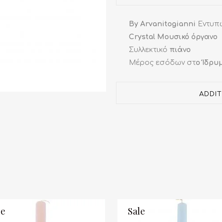
quantity
By Arvanitogianni
Εντυπ
Crystal Μουσικό όργανο
Συλλεκτικό
πιάνο
Μέρος εσόδων στ
o Ίδρυ
ADDI
le
Sale