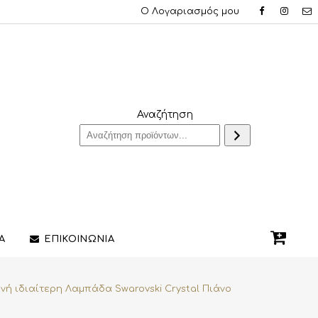
Ο Λογαριασμός μου
Αναζήτηση
Α
ΕΠΙΚΟΙΝΩΝΙΑ
νή ιδιαίτερη Λαμπάδα Swarovski Crystal Πιάνο
QUE ΔΑΧΤΥΛΙΔΙΑ
ΣΤΥΛΟ/ΠΕΝΕΣ
3D PRINTING ΚΟΣΜΗΜΑΤΩΝ
ΔΙΑΚΟΣΜΗΤΙΚΑ ΧΩΡΟΥ