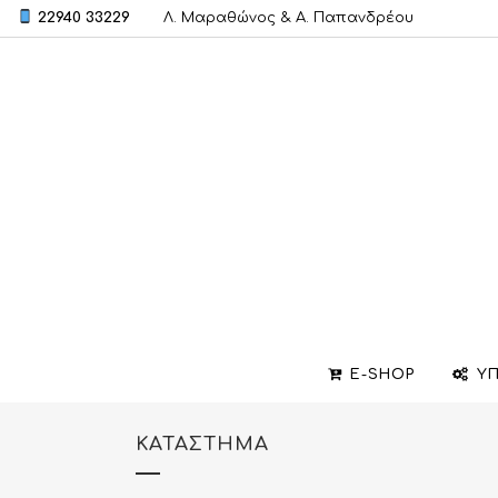
22940 33229
Λ. Μαραθώνος & A. Παπανδρέου
E-SHOP
ΥΠ
ΚΑΤΆΣΤΗΜΑ
ΒΕΡΕΣ
ΣΧΕΔΙΑΣΜΟΣ ΚΟΣΜΗΜΑΤΩΝ
ΒΑΠΤΙΣΤΙΚΟΙ ΣΤΑΥΡΟΙ
ΜΕΝΤΑΓΙΟΝ
ΕΠΙΣΚΕΥΕΣ