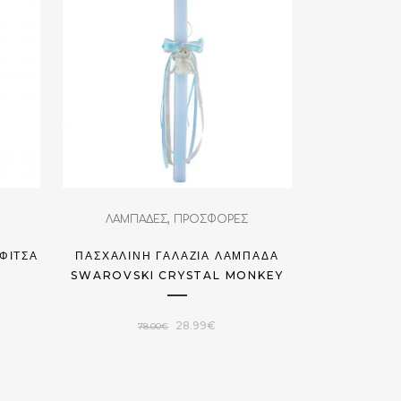
,
ΛΑΜΠΑΔΕΣ
ΠΡΟΣΦΟΡΕΣ
ΦΊΤΣΑ
ΠΑΣΧΑΛΙΝΉ ΓΑΛΆΖΙΑ ΛΑΜΠΆΔΑ
SWAROVSKI CRYSTAL MONKEY
Original
Η
28.99
€
78.00
€
σα
price
τρέχουσα
was:
τιμή
78.00€.
είναι: