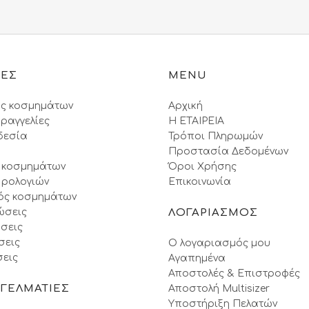
98.90€.
38.90
ΙΕΣ
MENU
ς κοσμημάτων
Αρχική
ραγγελίες
Η ΕΤΑΙΡΕΙΑ
δεσία
Τρόποι Πληρωμών
Προστασία Δεδομένων
 κοσμημάτων
Όροι Xρήσης
 ρολογιών
Επικοινωνία
ός κοσμημάτων
ώσεις
ΛΟΓΑΡΙΑΣΜΟΣ
σεις
σεις
Ο λογαριασμός μου
εις
Αγαπημένα
Αποστολές & Επιστροφές
ΓΓΕΛΜΑΤΙΕΣ
Αποστολή Multisizer
Υποστήριξη Πελατών