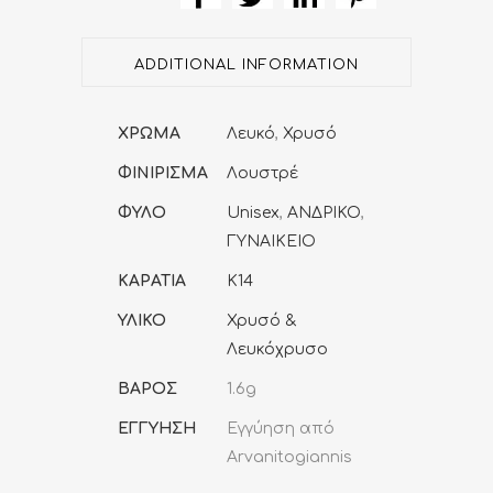
Κ14
Φυλακτό
ADDITIONAL INFORMATION
Ιησούς
Χριστός
ΧΡΩΜΑ
Λευκό
,
Χρυσό
quantity
ΦΙΝΙΡΙΣΜΑ
Λουστρέ
ΦΥΛΟ
Unisex
,
ΑΝΔΡΙΚΟ
,
ΓΥΝΑΙΚΕΙΟ
ΚΑΡΑΤΙΑ
K14
ΥΛΙΚΟ
Χρυσό &
Λευκόχρυσο
ΒΑΡΟΣ
1.6g
ΕΓΓΥΗΣΗ
Εγγύηση από
Arvanitogiannis