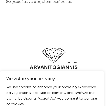
Θα χαρούμε να σας εξυπηρετήσουμε!
We value your privacy
© 2022 ARVANITOGIANNIS – Jewelry Design & Manufacturing |
We use cookies to enhance your browsing experience,
JewelryShop.gr
serve personalized ads or content, and analyze our
traffic. By clicking "Accept All", you consent to our use
of cookies.