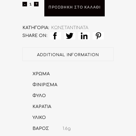
Χρυσό
ΠΡΟΣΘΉΚΗ ΣΤΟ ΚΑΛΆΘΙ
και
Λευκόχρυσο
ΚΑΤΗΓΟΡΊΑ:
ΚΩΝΣΤΑΝΤΙΝΑΤΑ
SHARE ON:
Κ14
Φυλακτό
ADDITIONAL INFORMATION
Ιησούς
Χριστός
ΧΡΩΜΑ
quantity
ΦΙΝΙΡΙΣΜΑ
ΦΥΛΟ
ΚΑΡΑΤΙΑ
ΥΛΙΚΟ
ΒΑΡΟΣ
1.6g