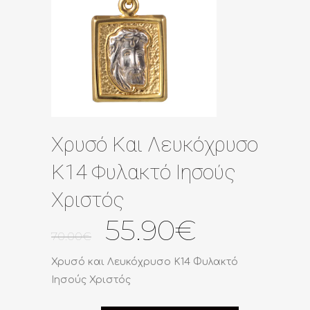
Χρυσό Και Λευκόχρυσο
Κ14 Φυλακτό Ιησούς
Χριστός
Original
Η
55.90
€
70.00
€
price
τρέχουσ
was:
τιμή
Χρυσό και Λευκόχρυσο Κ14 Φυλακτό
70.00€.
είναι:
Ιησούς Χριστός
55.90€.