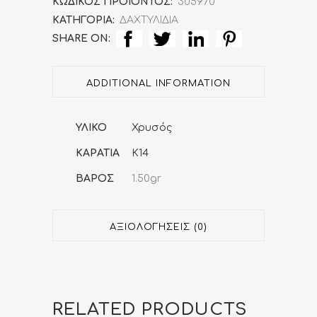
ΚΩΔΙΚΌΣ ΠΡΟΪΌΝΤΟΣ:
305970
ΚΑΤΗΓΟΡΊΑ:
ΔΑΧΤΥΛΙΔΙΑ
Πέτρες
SHARE ON:
quantity
ADDITIONAL INFORMATION
ΥΛΙΚΟ
Χρυσός
ΚΑΡΑΤΙΑ
K14
ΒΑΡΟΣ
1.50gr
ΑΞΙΟΛΟΓΉΣΕΙΣ (0)
RELATED PRODUCTS