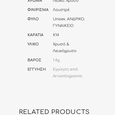
ΧΡΩΜΑ
Λευκό
,
Χρυσό
ΦΙΝΙΡΙΣΜΑ
Λουστρέ
ΦΥΛΟ
Unisex
,
ΑΝΔΡΙΚΟ
,
ΓΥΝΑΙΚΕΙΟ
ΚΑΡΑΤΙΑ
K14
ΥΛΙΚΟ
Χρυσό &
Λευκόχρυσο
ΒΑΡΟΣ
1.4g
ΕΓΓΥΗΣΗ
Εγγύηση από
Arvanitogiannis
RELATED PRODUCTS