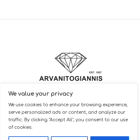
We value your privacy
© 2022 ARVANITOGIANNIS – Jewelry Design & Manufacturing |
We use cookies to enhance your browsing experience,
JewelryShop.gr
serve personalized ads or content, and analyze our
traffic. By clicking "Accept All", you consent to our use
of cookies.