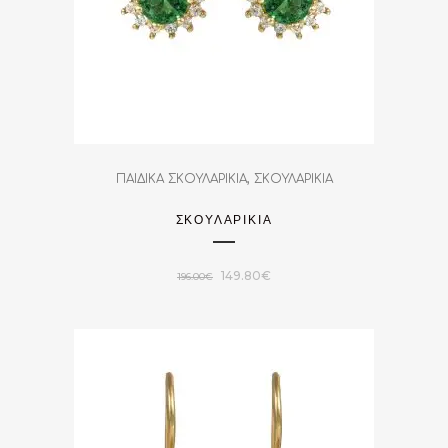
,
ΠΑΙΔΙΚΑ ΣΚΟΥΛΑΡΙΚΙΑ
ΣΚΟΥΛΑΡΙΚΙΑ
ΣΚΟΥΛΑΡΙΚΙΑ
Original
Η
149.80
€
196.00
€
price
τρέχουσα
was:
τιμή
196.00€.
είναι:
149.80€.