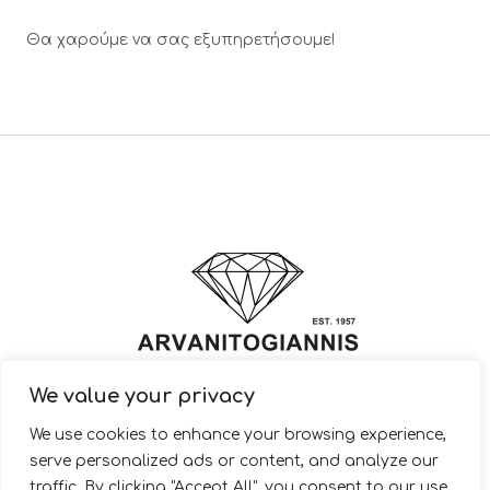
Θα χαρούμε να σας εξυπηρετήσουμε!
We value your privacy
© 2022 ARVANITOGIANNIS – Jewelry Design & Manufacturing |
We use cookies to enhance your browsing experience,
JewelryShop.gr
serve personalized ads or content, and analyze our
traffic. By clicking "Accept All", you consent to our use