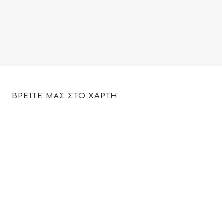
130.00€.
είναι:
79.80€.
ΒΡΕΙΤΕ ΜΑΣ ΣΤΟ ΧΑΡΤΗ