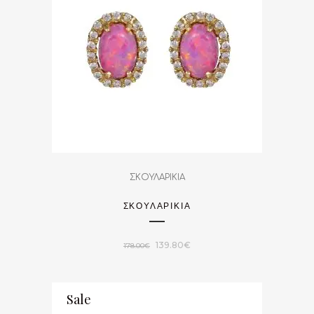
ΣΚΟΥΛΑΡΙΚΙΑ
ΣΚΟΥΛΑΡΙΚΙΑ
Original
Η
139.80
€
178.00
€
price
τρέχουσα
was:
τιμή
Sale
178.00€.
είναι: