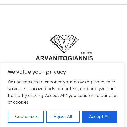
We value your privacy
© 2022 ARVANITOGIANNIS – Jewelry Design & Manufacturing |
We use cookies to enhance your browsing experience,
JewelryShop.gr
serve personalized ads or content, and analyze our
traffic. By clicking "Accept All", you consent to our use
of cookies.
EL
Customize
Reject All
Accept All