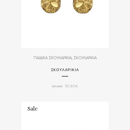
,
ΠΑΙΔΙΚΑ ΣΚΟΥΛΑΡΙΚΙΑ
ΣΚΟΥΛΑΡΙΚΙΑ
ΣΚΟΥΛΑΡΙΚΙΑ
Original
Η
95.80
€
134.00
€
price
τρέχουσα
was:
τιμή
Sale
134.00€.
είναι:
95.80€.