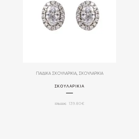
,
ΠΑΙΔΙΚΑ ΣΚΟΥΛΑΡΙΚΙΑ
ΣΚΟΥΛΑΡΙΚΙΑ
ΣΚΟΥΛΑΡΙΚΙΑ
Original
Η
139.80
€
178.00
€
price
τρέχουσα
was:
τιμή
178.00€.
είναι:
139.80€.