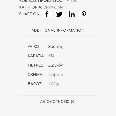
ΚΩΔΙΚΌΣ ΠΡΟΪΌΝΤΟΣ:
174930
ΚΑΤΗΓΟΡΊΑ:
ΒΡΑΧΙΟΛΙΑ
Ριβιέρα
SHARE ON:
Zircon
quantity
ADDITIONAL INFORMATION
ΥΛΙΚΟ
Χρυσός
ΚΑΡΑΤΙΑ
K14
ΠΕΤΡΕΣ
Ζιργκόν
ΣΧΗΜΑ
Ναβέτα
ΒΑΡΟΣ
4.00gr
ΑΞΙΟΛΟΓΉΣΕΙΣ (0)