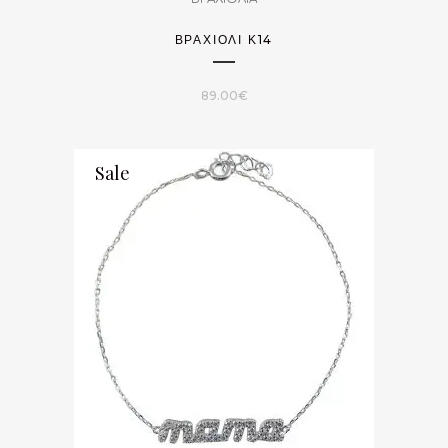
ΒΡΑΧΙΌΛΙ Κ14
89.00
€
Sale