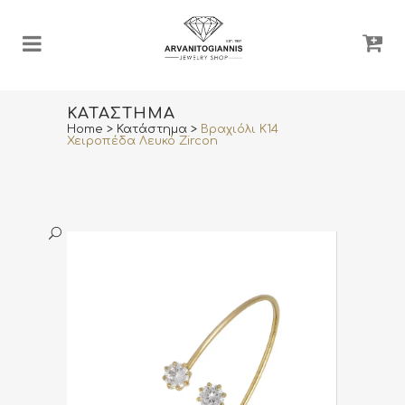
ΚΑΤΆΣΤΗΜΑ
Home
>
Κατάστημα
>
Βραχιόλι Κ14
Χειροπέδα Λευκό Zircon