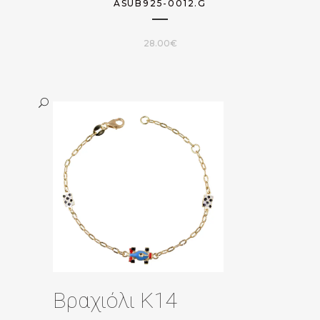
ASUB925-0012.G
28.00
€
Βραχιόλι Κ14