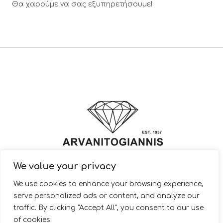
Θα χαρούμε να σας εξυπηρετήσουμε!
We value your privacy
© 2022 ARVANITOGIANNIS – Jewelry Design & Manufacturing |
We use cookies to enhance your browsing experience,
JewelryShop.gr
serve personalized ads or content, and analyze our
traffic. By clicking "Accept All", you consent to our use
of cookies.