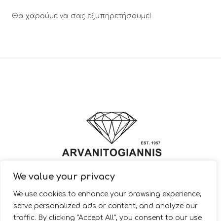
Θα χαρούμε να σας εξυπηρετήσουμε!
We value your privacy
© 2022 ARVANITOGIANNIS – Jewelry Design & Manufacturing |
We use cookies to enhance your browsing experience,
JewelryShop.gr
serve personalized ads or content, and analyze our
traffic. By clicking "Accept All", you consent to our use