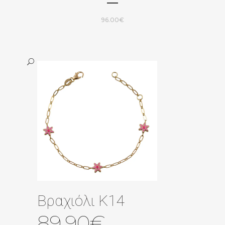
96.00
€
Βραχιόλι Κ14
89.90
€