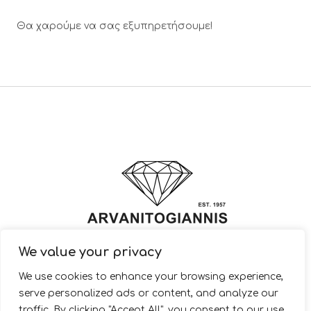
Θα χαρούμε να σας εξυπηρετήσουμε!
We value your privacy
© 2022 ARVANITOGIANNIS – Jewelry Design & Manufacturing |
We use cookies to enhance your browsing experience,
JewelryShop.gr
serve personalized ads or content, and analyze our
traffic. By clicking "Accept All", you consent to our use