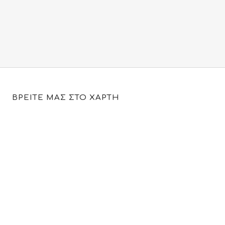
120.00€.
είναι:
99.90€.
ΒΡΕΙΤΕ ΜΑΣ ΣΤΟ ΧΑΡΤΗ