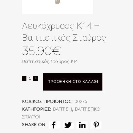
Λευκόχρυσος Κ14 –
Βαπτιστικός Σταύρος
35.90
€
Βαπτιστικός Σταύρος Κ14
Λευκόχρυσος
ΠΡΟΣΘΉΚΗ ΣΤΟ ΚΑΛΆΘΙ
Κ14
-
ΚΩΔΙΚΌΣ ΠΡΟΪΌΝΤΟΣ:
00275
ΚΑΤΗΓΟΡΊΕΣ:
ΒΑΠΤΙΣΗ
,
ΒΑΠΤΙΣΤΙΚΟΙ
Βαπτιστικός
ΣΤΑΥΡΟΙ
Σταύρος
SHARE ON: