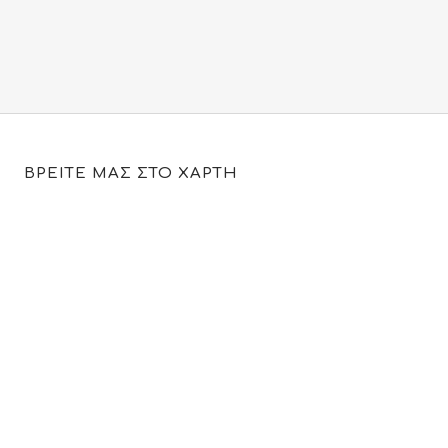
price
τρέχουσα
was:
τιμή
34.00€.
είναι:
19.95€.
ΒΡΕΙΤΕ ΜΑΣ ΣΤΟ ΧΑΡΤΗ