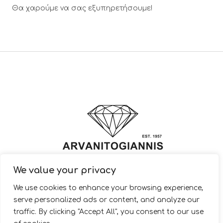
Θα χαρούμε να σας εξυπηρετήσουμε!
We value your privacy
© 2022 ARVANITOGIANNIS – Jewelry Design & Manufacturing |
We use cookies to enhance your browsing experience,
JewelryShop.gr
serve personalized ads or content, and analyze our
traffic. By clicking "Accept All", you consent to our use