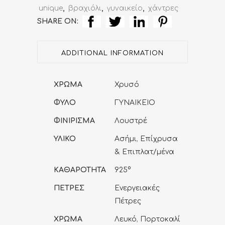
quantity
unique
,
βραχιόλι
,
γυναικείο
,
χάντρες
SHARE ON:
ADDITIONAL INFORMATION
ΧΡΩΜΑ
Χρυσό
ΦΥΛΟ
ΓΥΝΑΙΚΕΙΟ
ΦΙΝΙΡΙΣΜΑ
Λουστρέ
ΥΛΙΚΟ
Ασήμι
,
Επίχρυσα
& Επιπλατ/μένα
ΚΑΘΑΡΟΤΗΤΑ
925°
ΠΕΤΡΕΣ
Ενεργειακές
Πέτρες
ΧΡΩΜΑ
Λευκό
,
Πορτοκαλί