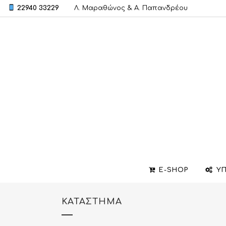
22940 33229
Λ. Μαραθώνος & A. Παπανδρέου
E-SHOP
ΥΠ
ΚΑΤΆΣΤΗΜΑ
ΒΕΡΕΣ
ΣΧΕΔΙΑΣΜΟΣ ΚΟΣΜΗΜΑΤΩΝ
ΒΑΠΤΙΣΤΙΚΟΙ ΣΤΑΥΡΟΙ
ΜΕΝΤΑΓΙΟΝ
ΕΠΙΣΚΕΥΕΣ