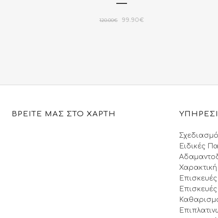
Original
Η
99.90
€
120.00
€
price
τρέχουσα
was:
τιμή
120.00€.
είναι:
99.90€.
ΒΡΕΙΤΕ ΜΑΣ ΣΤΟ ΧΑΡΤΗ
ΥΠΗΡΕΣ
Σχεδιασμό
Ειδικές Πα
Αδαμαντο
Χαρακτική
Επισκευές
Επισκευές
Καθαρισμ
Επιπλατιν