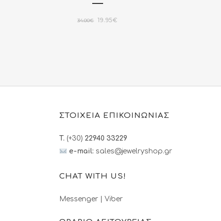
Original
Η
19.95
€
34.00
€
σα
price
τρέχουσα
was:
τιμή
34.00€.
είναι:
.
19.95€.
ΣΤΟΙΧΕΙΑ ΕΠΙΚΟΙΝΩΝΙΑΣ
T.
(+30)
22940 33229
e-mail:
sales@jewelryshop.gr
CHAT WITH US!
Messenger
|
Viber