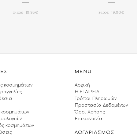
Original
Η
Original
Η
19.95
€
19.90
€
34.00
€
34.00
€
price
τρέχουσα
price
τρέχου
was:
τιμή
was:
τιμή
34.00€.
είναι:
34.00€.
είναι:
19.95€.
19.90€
ΙΕΣ
MENU
ς κοσμημάτων
Αρχική
ραγγελίες
Η ΕΤΑΙΡΕΙΑ
δεσία
Τρόποι Πληρωμών
Προστασία Δεδομένων
 κοσμημάτων
Όροι Xρήσης
 ρολογιών
Επικοινωνία
ός κοσμημάτων
ώσεις
ΛΟΓΑΡΙΑΣΜΟΣ