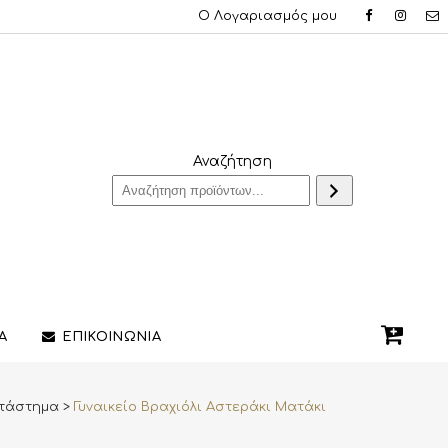
Ο Λογαριασμός μου
Αναζήτηση
Α
ΕΠΙΚΟΙΝΩΝΙΑ
τάστημα
>
Γυναικείο Βραχιόλι Αστεράκι Ματάκι
QUE ΔΑΧΤΥΛΙΔΙΑ
ΣΤΥΛΟ/ΠΕΝΕΣ
3D PRINTING ΚΟΣΜΗΜΑΤΩΝ
ΔΙΑΚΟΣΜΗΤΙΚΑ ΧΩΡΟΥ