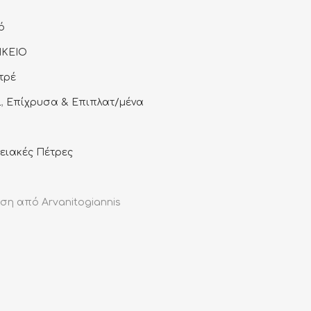
ό
ΙΚΕΙΟ
τρέ
ι
,
Επίχρυσα & Επιπλατ/μένα
ειακές Πέτρες
ση από Arvanitogiannis