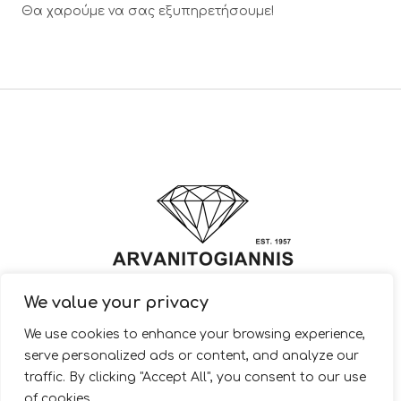
Θα χαρούμε να σας εξυπηρετήσουμε!
We value your privacy
© 2022 ARVANITOGIANNIS – Jewelry Design & Manufacturing |
We use cookies to enhance your browsing experience,
JewelryShop.gr
serve personalized ads or content, and analyze our
traffic. By clicking "Accept All", you consent to our use
of cookies.