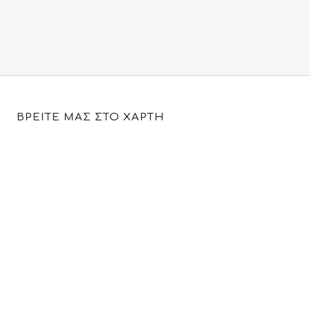
price
τρέχουσα
was:
τιμή
34.00€.
είναι:
19.95€.
ΒΡΕΙΤΕ ΜΑΣ ΣΤΟ ΧΑΡΤΗ