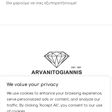
Θα χαρούμε να σας εξυπηρετήσουμε!
We value your privacy
© 2022 ARVANITOGIANNIS – Jewelry Design & Manufacturing |
We use cookies to enhance your browsing experience,
JewelryShop.gr
serve personalized ads or content, and analyze our
traffic. By clicking "Accept All", you consent to our use
of cookies.