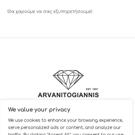
Θα χαρούμε να σας εξυπηρετήσουμε!
We value your privacy
© 2022 ARVANITOGIANNIS – Jewelry Design & Manufacturing |
We use cookies to enhance your browsing experience,
JewelryShop.gr
serve personalized ads or content, and analyze our
traffic. By clicking "Accept All", you consent to our use