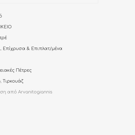
ό
ΙΚΕΙΟ
τρέ
ι
,
Επίχρυσα & Επιπλατ/μένα
ειακές Πέτρες
ό
,
Τιρκουάζ
ση από Arvanitogiannis