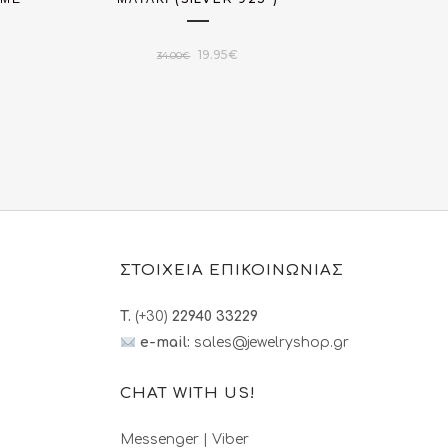
Original
Η
19.95
€
34.00
€
price
τρέχουσα
υσα
was:
τιμή
34.00€.
είναι:
19.95€.
0€.
ΣΤΟΙΧΕΙΑ ΕΠΙΚΟΙΝΩΝΙΑΣ
T.
(+30)
22940 33229
e-mail:
sales@jewelryshop.gr
CHAT WITH US!
Messenger
|
Viber