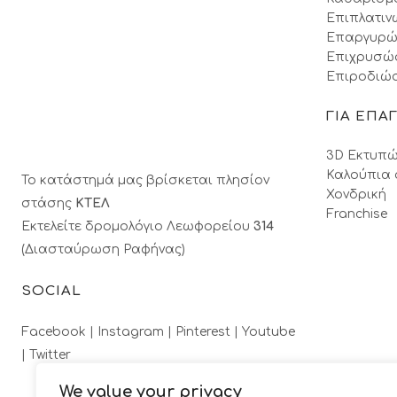
Επιπλατιν
Επαργυρώ
Επιχρυσώ
Επιροδιώσ
ΓΙΑ ΕΠΑ
3D Εκτυπώ
Καλούπια 
Το κατάστημά μας βρίσκεται πλησίον
Χονδρική
στάσης
ΚΤΕΛ
Franchise
Εκτελείτε δρομολόγιο Λεωφορείου
314
(Διασταύρωση Ραφήνας)
SOCIAL
Facebook |
Instagram |
Pinterest |
Youtube
|
Twitter
We value your privacy