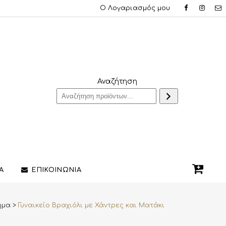
Ο Λογαριασμός μου
Αναζήτηση
Α
ΕΠΙΚΟΙΝΩΝΙΑ
ημα
>
Γυναικείο Βραχιόλι με Χάντρες και Ματάκι
QUE ΔΑΧΤΥΛΙΔΙΑ
ΣΤΥΛΟ/ΠΕΝΕΣ
3D PRINTING ΚΟΣΜΗΜΑΤΩΝ
ΔΙΑΚΟΣΜΗΤΙΚΑ ΧΩΡΟΥ