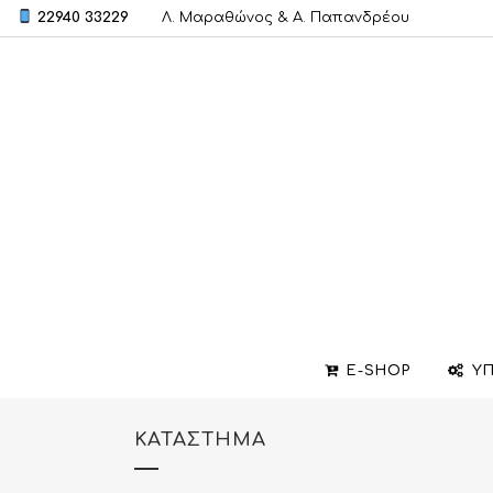
22940 33229
Λ. Μαραθώνος & A. Παπανδρέου
E-SHOP
ΥΠ
ΚΑΤΆΣΤΗΜΑ
ΒΕΡΕΣ
ΣΧΕΔΙΑΣΜΟΣ ΚΟΣΜΗΜΑΤΩΝ
ΒΑΠΤΙΣΤΙΚΟΙ ΣΤΑΥΡΟΙ
ΜΕΝΤΑΓΙΟΝ
ΕΠΙΣΚΕΥΕΣ