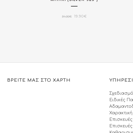
Original
Η
19.90
€
34.00
€
price
τρέχουσα
was:
τιμή
34.00€.
είναι:
19.90€.
ΒΡΕΙΤΕ ΜΑΣ ΣΤΟ ΧΑΡΤΗ
ΥΠΗΡΕΣ
Σχεδιασμό
Ειδικές Πα
Αδαμαντο
Χαρακτική
Επισκευές
Επισκευές
Καθαρισμ