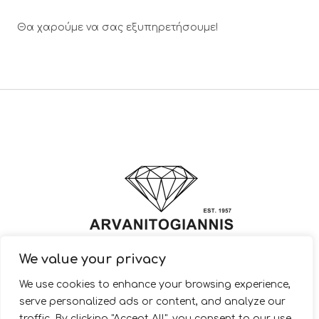
Θα χαρούμε να σας εξυπηρετήσουμε!
We value your privacy
© 2022 ARVANITOGIANNIS – Jewelry Design & Manufacturing |
We use cookies to enhance your browsing experience,
JewelryShop.gr
serve personalized ads or content, and analyze our
traffic. By clicking "Accept All", you consent to our use