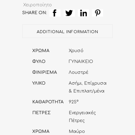
925º)
Χειροποίητο
SHARE ON:
quantity
ADDITIONAL INFORMATION
ΧΡΩΜΑ
Χρυσό
ΦΥΛΟ
ΓΥΝΑΙΚΕΙΟ
ΦΙΝΙΡΙΣΜΑ
Λουστρέ
ΥΛΙΚΟ
Ασήμι
,
Επίχρυσα
& Επιπλατ/μένα
ΚΑΘΑΡΟΤΗΤΑ
925°
ΠΕΤΡΕΣ
Ενεργειακές
Πέτρες
ΧΡΩΜΑ
Μαύρο