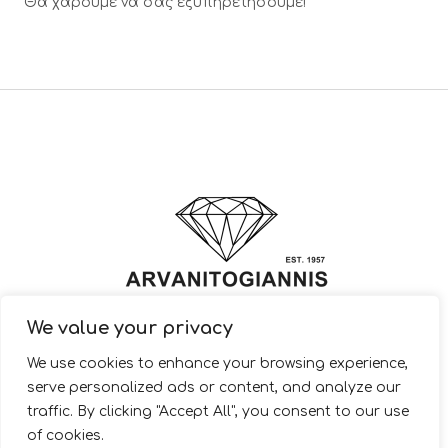
Θα χαρούμε να σας εξυπηρετήσουμε!
We value your privacy
© 2022 ARVANITOGIANNIS – Jewelry Design & Manufacturing |
We use cookies to enhance your browsing experience,
JewelryShop.gr
serve personalized ads or content, and analyze our
traffic. By clicking "Accept All", you consent to our use
of cookies.