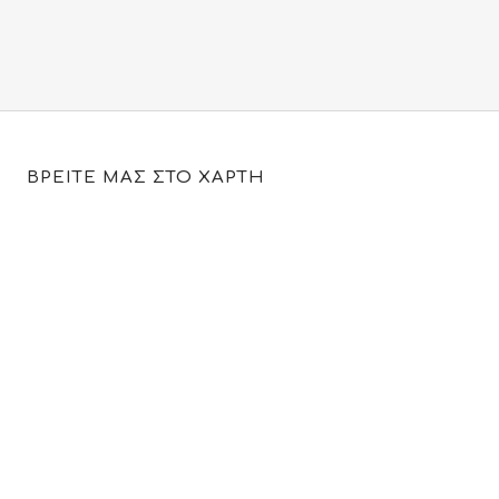
was:
τιμή
50.00€.
είναι:
19.95€.
ΒΡΕΙΤΕ ΜΑΣ ΣΤΟ ΧΑΡΤΗ