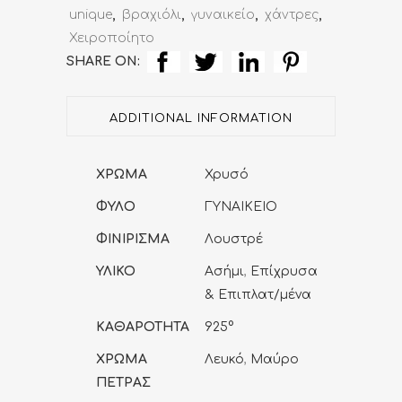
(Silver
unique
,
βραχιόλι
,
γυναικείο
,
χάντρες
,
Χειροποίητο
925º)
SHARE ON:
quantity
ADDITIONAL INFORMATION
ΧΡΩΜΑ
Χρυσό
ΦΥΛΟ
ΓΥΝΑΙΚΕΙΟ
ΦΙΝΙΡΙΣΜΑ
Λουστρέ
ΥΛΙΚΟ
Ασήμι
,
Επίχρυσα
& Επιπλατ/μένα
ΚΑΘΑΡΟΤΗΤΑ
925°
ΧΡΩΜΑ
Λευκό
,
Μαύρο
ΠΕΤΡΑΣ