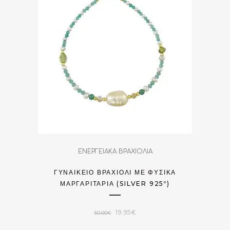
19.95€.
ΕΝΕΡΓΕΙΑΚΑ ΒΡΑΧΙΟΛΙΑ
ΓΥΝΑΙΚΕΊΟ ΒΡΑΧΙΌΛΙ ΜΕ ΦΥΣΙΚΆ
ΜΑΡΓΑΡΙΤΆΡΙΑ (SILVER 925º)
Original
Η
19.95
€
50.00
€
price
τρέχουσα