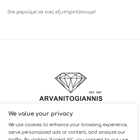
Θα χαρούμε να σας εξυπηρετήσουμε!
We value your privacy
© 2022 ARVANITOGIANNIS – Jewelry Design & Manufacturing |
We use cookies to enhance your browsing experience,
JewelryShop.gr
serve personalized ads or content, and analyze our
traffic. By clicking "Accept All", you consent to our use