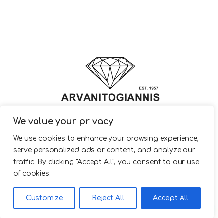
We value your privacy
© 2022 ARVANITOGIANNIS – Jewelry Design & Manufacturing |
We use cookies to enhance your browsing experience,
JewelryShop.gr
serve personalized ads or content, and analyze our
traffic. By clicking "Accept All", you consent to our use
of cookies.
EL
Customize
Reject All
Accept All