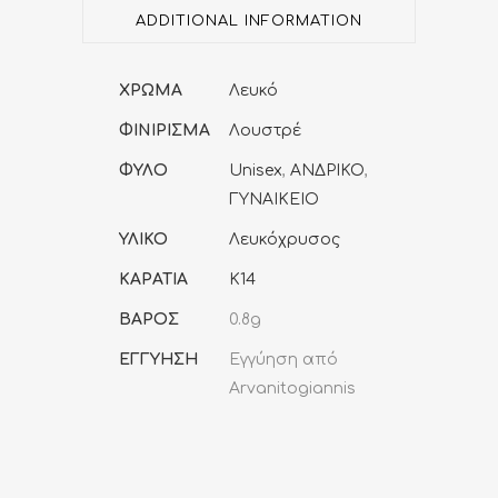
ADDITIONAL INFORMATION
ΧΡΩΜΑ
Λευκό
ΦΙΝΙΡΙΣΜΑ
Λουστρέ
ΦΥΛΟ
Unisex
,
ΑΝΔΡΙΚΟ
,
ΓΥΝΑΙΚΕΙΟ
ΥΛΙΚΟ
Λευκόχρυσος
ΚΑΡΑΤΙΑ
K14
ΒΑΡΟΣ
0.8g
ΕΓΓΥΗΣΗ
Εγγύηση από
Arvanitogiannis