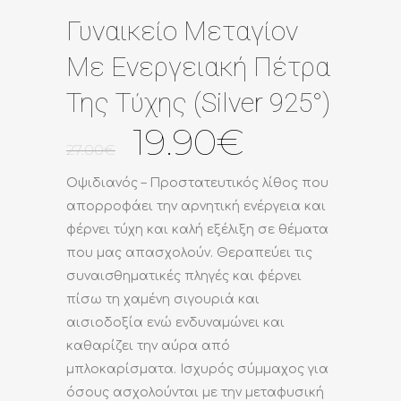
Γυναικείο Μεταγίον
Με Ενεργειακή Πέτρα
Της Τύχης (Silver 925°)
Original
Η
19.90
€
27.00
€
price
τρέχουσα
was:
τιμή
Οψιδιανός – Προστατευτικός λίθος που
27.00€.
είναι:
απορροφάει την αρνητική ενέργεια και
19.90€.
φέρνει τύχη και καλή εξέλιξη σε θέματα
που μας απασχολούν. Θεραπεύει τις
συναισθηματικές πληγές και φέρνει
πίσω τη χαμένη σιγουριά και
αισιοδοξία ενώ ενδυναμώνει και
καθαρίζει την αύρα από
μπλοκαρίσματα. Ισχυρός σύμμαχος για
όσους ασχολούνται με την μεταφυσική