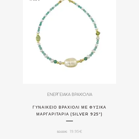
ΕΝΕΡΓΕΙΑΚΑ ΒΡΑΧΙΟΛΙΑ
ΓΥΝΑΙΚΕΊΟ ΒΡΑΧΙΌΛΙ ΜΕ ΦΥΣΙΚΆ
ΜΑΡΓΑΡΙΤΆΡΙΑ (SILVER 925º)
Original
Η
19.95
€
50.00
€