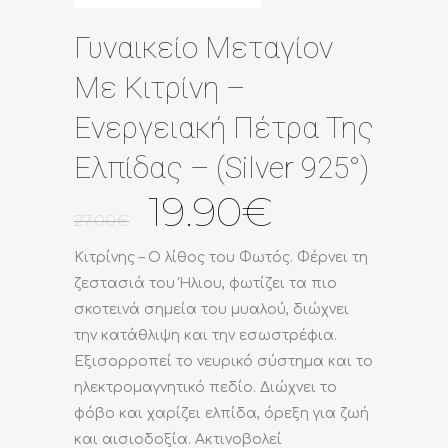
Γυναικείο Μεταγίον
Με Κιτρίνη –
Ενεργειακή Πέτρα Της
Ελπίδας – (Silver 925°)
Original
Η
19.90
€
27.00
€
price
τρέχουσα
was:
τιμή
Κιτρίνης – Ο λίθος του Φωτός. Φέρνει τη
27.00€.
είναι:
ζεστασιά του Ήλιου, φωτίζει τα πιο
19.90€.
σκοτεινά σημεία του μυαλού, διώχνει
την κατάθλιψη και την εσωστρέφια.
Εξισορροπεί το νευρικό σύστημα και το
ηλεκτρομαγνητικό πεδίο. Διώχνει το
φόβο και χαρίζει ελπίδα, όρεξη για ζωή
και αισιοδοξία. Ακτινοβολεί