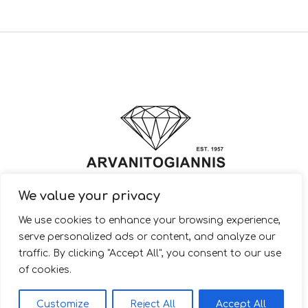
We value your privacy
© 2022 ARVANITOGIANNIS – Jewelry Design & Manufacturing |
We use cookies to enhance your browsing experience,
JewelryShop.gr
serve personalized ads or content, and analyze our
traffic. By clicking "Accept All", you consent to our use
of cookies.
EL
Customize
Reject All
Accept All