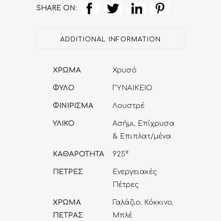
και
SHARE ON:
Ματάκι
ADDITIONAL INFORMATION
quantity
ΧΡΩΜΑ
Χρυσό
ΦΥΛΟ
ΓΥΝΑΙΚΕΙΟ
ΦΙΝΙΡΙΣΜΑ
Λουστρέ
ΥΛΙΚΟ
Ασήμι
,
Επίχρυσα
& Επιπλατ/μένα
ΚΑΘΑΡΟΤΗΤΑ
925°
ΠΕΤΡΕΣ
Ενεργειακές
Πέτρες
ΧΡΩΜΑ
Γαλάζιο
,
Κόκκινο
,
ΠΕΤΡΑΣ
Μπλέ