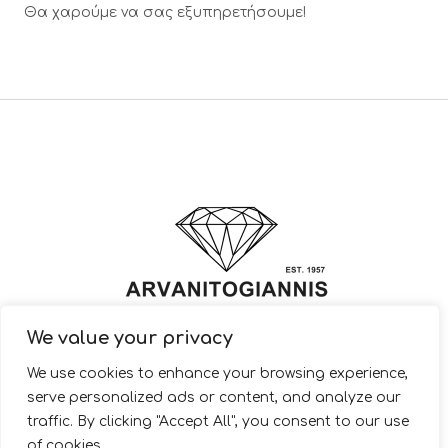
Θα χαρούμε να σας εξυπηρετήσουμε!
We value your privacy
© 2022 ARVANITOGIANNIS – Jewelry Design & Manufacturing |
We use cookies to enhance your browsing experience,
JewelryShop.gr
serve personalized ads or content, and analyze our
traffic. By clicking "Accept All", you consent to our use
of cookies.