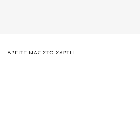
price
τρέχουσα
was:
τιμή
39.00€.
είναι:
19.95€.
ΒΡΕΙΤΕ ΜΑΣ ΣΤΟ ΧΑΡΤΗ