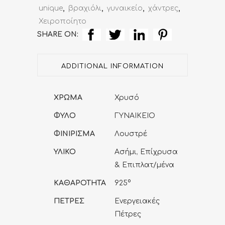
quantity
unique
,
βραχιόλι
,
γυναικείο
,
χάντρες
,
Χειροποίητο
SHARE ON:
ADDITIONAL INFORMATION
ΧΡΩΜΑ
Χρυσό
ΦΥΛΟ
ΓΥΝΑΙΚΕΙΟ
ΦΙΝΙΡΙΣΜΑ
Λουστρέ
ΥΛΙΚΟ
Ασήμι
,
Επίχρυσα
& Επιπλατ/μένα
ΚΑΘΑΡΟΤΗΤΑ
925°
ΠΕΤΡΕΣ
Ενεργειακές
Πέτρες